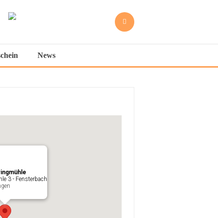

schein
News
ringmühle
le 3 - Fensterbach
ngen