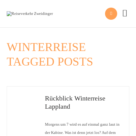


WINTERREISE
TAGGED POSTS
Rückblick Winterreise
Lappland
Morgens um 7 wird es auf einmal ganz laut in
der Kabine. Was ist denn jetzt los? Auf dem