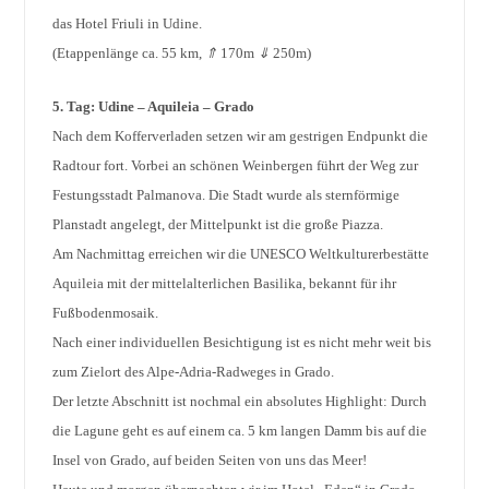
das Hotel Friuli in Udine.
(Etappenlänge ca. 55 km,
⇑
170m
⇓
250m)
5. Tag:
Udine – Aquileia – Grado
Nach dem Kofferverladen setzen wir am gestrigen Endpunkt die
Radtour fort. Vorbei an schönen Weinbergen führt der Weg zur
Festungsstadt Palmanova. Die Stadt wurde als sternförmige
Planstadt angelegt, der Mittelpunkt ist die große Piazza.
Am Nachmittag erreichen wir die UNESCO Weltkulturerbestätte
Aquileia mit der mittelalterlichen Basilika, bekannt für ihr
Fußbodenmosaik.
Nach einer individuellen Besichtigung ist es nicht mehr weit bis
zum Zielort des Alpe-Adria-Radweges in Grado.
Der letzte Abschnitt ist nochmal ein absolutes Highlight: Durch
die Lagune geht es auf einem ca. 5 km langen Damm bis auf die
Insel von Grado, auf beiden Seiten von uns das Meer!