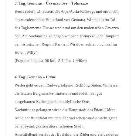
3. Tag: Gemona – Cavazzo See – Tolmezzo
Heute radeln wir abseits des Alpe-Adria-Radwegs und erkunden
das wunderschöne Hinterland von Gemona. Wir radeln im Tal
des Tagliamento Flusses und rund um den malerischen Cavazzo-
See. Am Nachmittag gelangen wir nach Tolmezzo, den Hauptort
der historischen Region Karnien. Wir übernachten nochmal im
Hotel „Willy“.
(Etappenlänge ca. 50 km,
⇑
440m
⇓
440m)
4. Tag: Gemona – Udine
Weiter geht es dem Radweg folgend Richtung Süden. Wir lassen
die letzten Bergmassive hinter uns und radeln auf gut
ausgebauten Radwegen durch idyllische Orte.
Nachmittags gelangen wir in die Hauptstadt des Friaul, Udine.
Auf einer Rundfahrt mit dem Fahrrad sehen wir die wichtigsten
Sehenswürdigkeiten dieser schönen Stadt.
Anschließend verlädt der Busfahrer die Räder und Sie beziehen