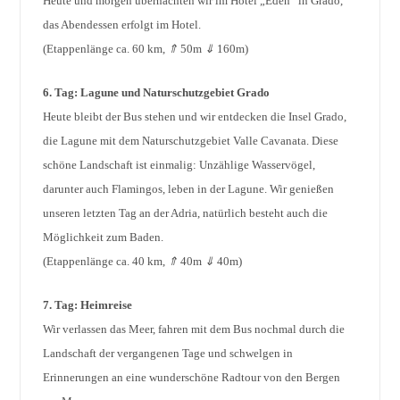
Heute und morgen übernachten wir im Hotel „Eden“ in Grado,
das Abendessen erfolgt im Hotel.
(Etappenlänge ca. 60 km,
⇑
50m
⇓
160m)
6. Tag: Lagune und Naturschutzgebiet Grado
Heute bleibt der Bus stehen und wir entdecken die Insel Grado,
die Lagune mit dem Naturschutzgebiet Valle Cavanata. Diese
schöne Landschaft ist einmalig: Unzählige Wasservögel,
darunter auch Flamingos, leben in der Lagune. Wir genießen
unseren letzten Tag an der Adria, natürlich besteht auch die
Möglichkeit zum Baden.
(Etappenlänge ca. 40 km,
⇑
40m
⇓
40m)
7. Tag: Heimreise
Wir verlassen das Meer, fahren mit dem Bus nochmal durch die
Landschaft der vergangenen Tage und schwelgen in
Erinnerungen an eine wunderschöne Radtour von den Bergen