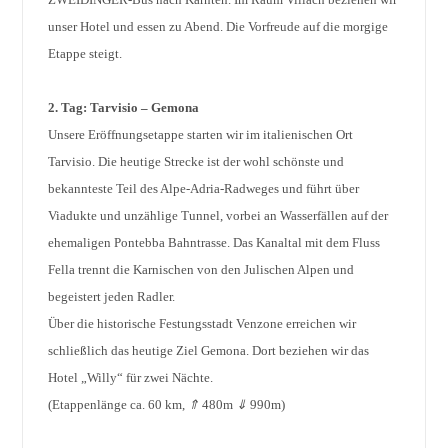
unser Hotel und essen zu Abend. Die Vorfreude auf die morgige
Etappe steigt.
2. Tag: Tarvisio – Gemona
Unsere Eröffnungsetappe starten wir im italienischen Ort
Tarvisio. Die heutige Strecke ist der wohl schönste und
bekannteste Teil des Alpe-Adria-Radweges und führt über
Viadukte und unzählige Tunnel, vorbei an Wasserfällen auf der
ehemaligen Pontebba Bahntrasse. Das Kanaltal mit dem Fluss
Fella trennt die Karnischen von den Julischen Alpen und
begeistert jeden Radler.
Über die historische Festungsstadt Venzone erreichen wir
schließlich das heutige Ziel Gemona. Dort beziehen wir das
Hotel „Willy“ für zwei Nächte.
(Etappenlänge ca. 60 km,
⇑
480m
⇓
990m)