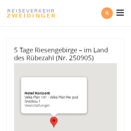


5 Tage Riesengebirge – im Land
des Rübezahl (Nr. 250905)
Hotel Horizont
Velká Pláň 141 - Velká Pláň-Pec pod
Sněžkou 1
Veranstaltungen