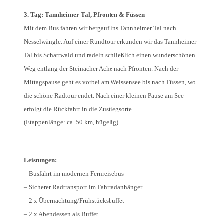
3. Tag: Tannheimer Tal, Pfronten & Füssen
Mit dem Bus fahren wir bergauf ins Tannheimer Tal nach
Nesselwängle. Auf einer Rundtour erkunden wir das Tannheimer
Tal bis Schattwald und radeln schließlich einen wunderschönen
Weg entlang der Steinacher Ache nach Pfronten. Nach der
Mittagspause geht es vorbei am Weissensee bis nach Füssen, wo
die schöne Radtour endet. Nach einer kleinen Pause am See
erfolgt die Rückfahrt in die Zustiegsorte.
(Etappenlänge: ca. 50 km, hügelig)
Leistungen:
– Busfahrt im modernen Fernreisebus
– Sicherer Radtransport im Fahrradanhänger
– 2 x Übernachtung/Frühstücksbuffet
– 2 x Abendessen als Buffet