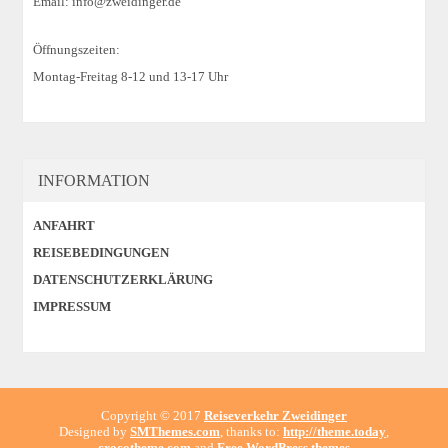
Email: info@zweidinger.de
Öffnungszeiten:
Montag-Freitag 8-12 und 13-17 Uhr
INFORMATION
ANFAHRT
REISEBEDINGUNGEN
DATENSCHUTZERKLÄRUNG
IMPRESSUM
Copyright © 2017
Reiseverkehr Zweidinger
Designed by
SMThemes.com
, thanks to:
http://theme.today
,
crocotheme.com
and
Free WordPress themes