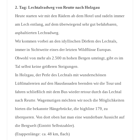
2. Tag: Lechtalradweg von Reutte nach Holzgau
Heute starten wir mit den Rädern ab dem Hotel und radeln immer
am Lech entlang, auf dem überwiegend sehr gut befahrbaren,
asphaltierten Lechradweg.
Wir kommen vorbei an den idyllischen Dörfern des Lechtals,
immer in Sichtweite eines der letzten Wildflüsse Europas.
Obwohl von mehr als 2.500 m hohen Bergen umringt, gibt es im
Tal selbst keine größeren Steigungen.
In Holzgau, der Perle des Lechtals mit wunderschönen
Lüftlmalereien auf den Hausfassaden beenden wir die Tour und
fahren schließlich mit dem Bus wieder retour durch das Lechtal
nach Reutte. Wagemutigen möchten wir noch die Möglichkeiten
bieten die bekannte Hängebrücke, die highline 179, zu
überqueren. Von dort oben hat man eine wunderbare Aussicht auf
die Bergwelt (Eintritt Selbstzahler).
(Etappenlänge: ca. 48 km, flach)