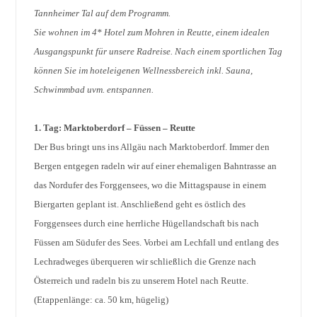
Tannheimer Tal auf dem Programm.
Sie wohnen im 4* Hotel zum Mohren in Reutte, einem idealen
Ausgangspunkt für unsere Radreise. Nach einem sportlichen Tag
können Sie im hoteleigenen Wellnessbereich inkl. Sauna,
Schwimmbad uvm. entspannen.
1. Tag: Marktoberdorf – Füssen – Reutte
Der Bus bringt uns ins Allgäu nach Marktoberdorf. Immer den
Bergen entgegen radeln wir auf einer ehemaligen Bahntrasse an
das Nordufer des Forggensees, wo die Mittagspause in einem
Biergarten geplant ist. Anschließend geht es östlich des
Forggensees durch eine herrliche Hügellandschaft bis nach
Füssen am Südufer des Sees. Vorbei am Lechfall und entlang des
Lechradweges überqueren wir schließlich die Grenze nach
Österreich und radeln bis zu unserem Hotel nach Reutte.
(Etappenlänge: ca. 50 km, hügelig)